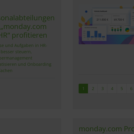
sonalabteilungen
 „monday.com
HR“ profitieren
se und Aufgaben in HR-
besser steuern,
bermanagement
tisieren und Onboarding
fachen
1
2
3
4
5
6
monday.com Pro