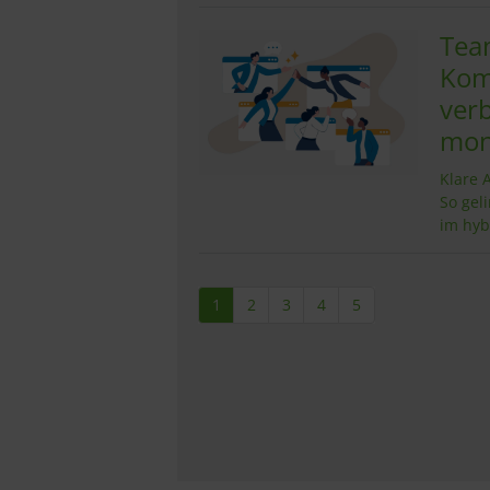
Tea
Kom
ver
mon
Klare 
So gel
im hy
1
2
3
4
5