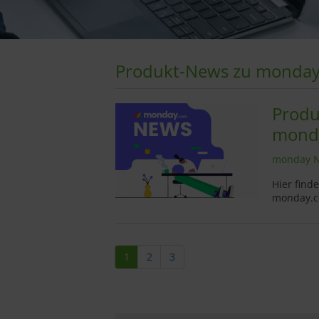
Produkt-News zu monda
Produ
monda
monday N
Hier find
monday.
1
2
3