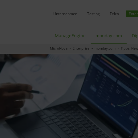
Unternehmen
Testing
Telco
Enter
ManageEngine
monday.com
Dig
MicroNova
»
Enterprise
»
monday.com
» Tipps, News