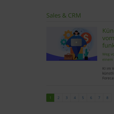
Sales & CRM
Küns
vom
fun
Weg vo
einem 
KI im V
künstl
Foreca
1
2
3
4
5
6
7
8