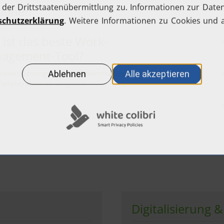
tionen
ist das beste Work-
agement-Tool?
ärksten Lösungen für Aufgabenmanagement und
ollaboration im Vergleich
Digitalisierung 