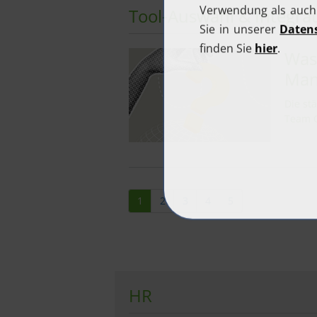
Tool-Auswahl & Integra
Was 
Man
Die st
Team C
1
2
3
4
5
HR