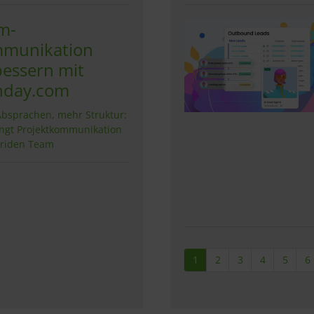
m-
munikation
bessern mit
day.com
Absprachen, mehr Struktur:
ingt Projektkommunikation
briden Team
1
2
3
4
5
6