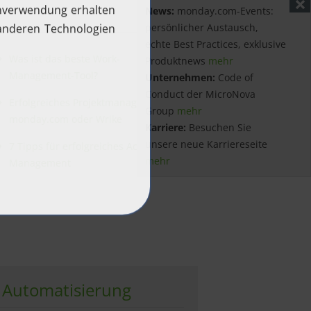
News:
monday.com-Events:
persönlicher Austausch,
echte Best Practices, exklusive
Was ist das beste Work-
Produktnews
mehr
Management-Tool?
Unternehmen:
Code of
Conduct der MicroNova
Erfolgreiches Projektmanagement:
Group
mehr
monday.com oder Wrike
Karriere:
Besuchen Sie
unsere neue Karriereseite
7 Tipps für erfolgreiches Account
mehr
Management
& Automatisierung