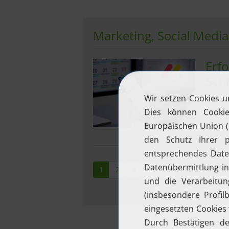
Marketing, Social Media
Erfo
Sch
Sparen
Verans
1
2
3
4
5