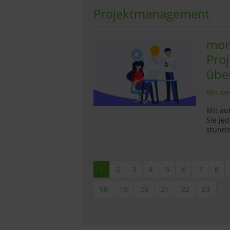
Projektmanagement
mon
Pro
übe
Mit we
Mit au
Sie je
stunde
1
2
3
4
5
6
7
8
18
19
20
21
22
23