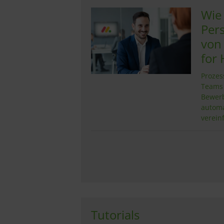
Wie
Per
von
for 
Prozes
Teams 
Bewer
automa
verein
Tutorials