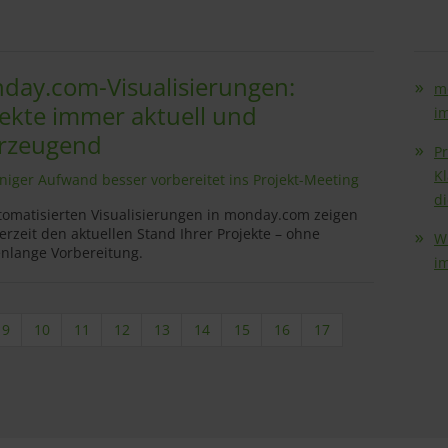
day.com-Visualisierungen:
m
jekte immer aktuell und
i
rzeugend
P
Kl
niger Aufwand besser vorbereitet ins Projekt-Meeting
d
tomatisierten Visualisierungen in monday.com zeigen
derzeit den aktuellen Stand Ihrer Projekte – ohne
W
nlange Vorbereitung.
i
9
10
11
12
13
14
15
16
17