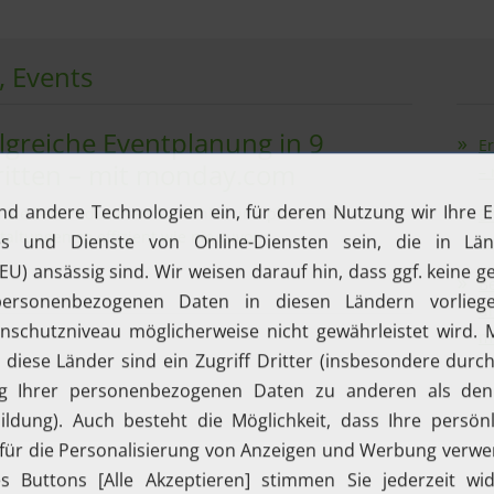
, Events
lgreiche Eventplanung in 9
Er
ritten – mit monday.com
–
 Sie Zeit, reduzieren Sie Fehler und planen Sie
E
taltungen so effizient wie nie zuvor.
m
Be
di
m