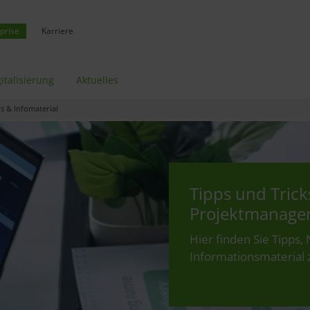
prise
Karriere
italisierung
Aktuelles
 & Infomaterial
Tipps und Trick
Projektmanage
Hier finden Sie Tipps,
Informationsmaterial