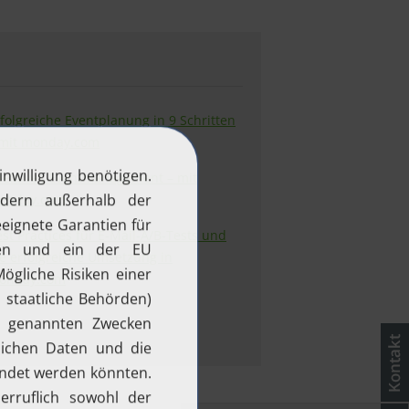
folgreiche Eventplanung in 9 Schritten
 mit monday.com
ffektives Eventmanagement – mit
onday.com
st Practices für E-Mail-A/B-Tests und
e erfolgreiche Umsetzung in
onday.com