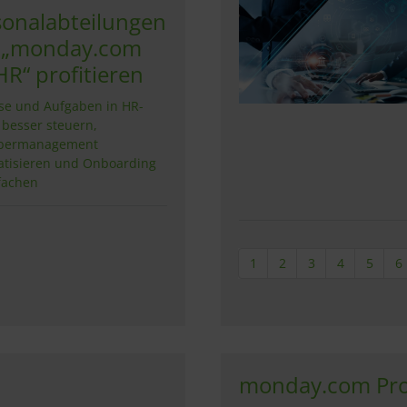
sonalabteilungen
 „monday.com
HR“ profitieren
se und Aufgaben in HR-
besser steuern,
bermanagement
tisieren und Onboarding
fachen
1
2
3
4
5
6
monday.com Pro