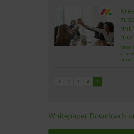
Krea
zus
mit
mon
Ideen 
visuali
umset
1
2
3
4
5
Whitepaper Downloads un