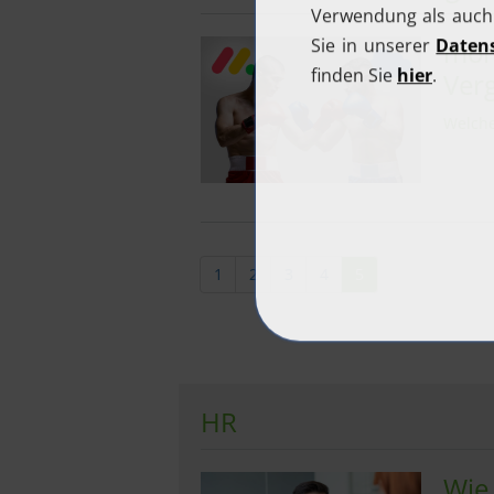
mon
Verg
Welche
1
2
3
4
5
HR
Wie