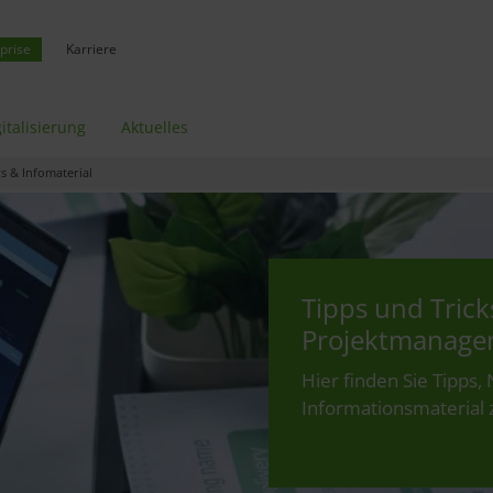
prise
Karriere
italisierung
Aktuelles
 & Infomaterial
Tipps und Trick
Projektmanage
Hier finden Sie Tipps,
Informationsmaterial