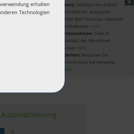
News:
monday.com-Events:
persönlicher Austausch,
Was ist das beste Work-
echte Best Practices, exklusive
Management-Tool?
Produktnews
mehr
Unternehmen:
Code of
Erfolgreiches Projektmanagement:
Conduct der MicroNova
monday.com oder Wrike
Group
mehr
7 Tipps für erfolgreiches Account
Karriere:
Besuchen Sie
Management
unsere neue Karriereseite
mehr
& Automatisierung
5