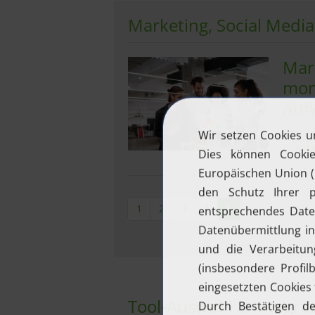
Marketing, Social Media
Mar
mon
Auf
Besond
monda
1
2
3
4
5
Tool-Auswahl & Integra