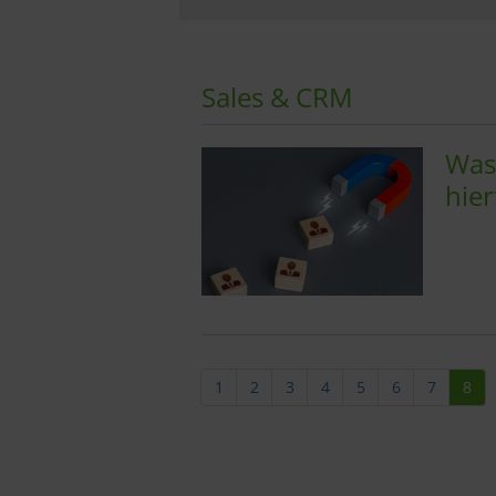
Sales & CRM
Was 
hie
1
2
3
4
5
6
7
8