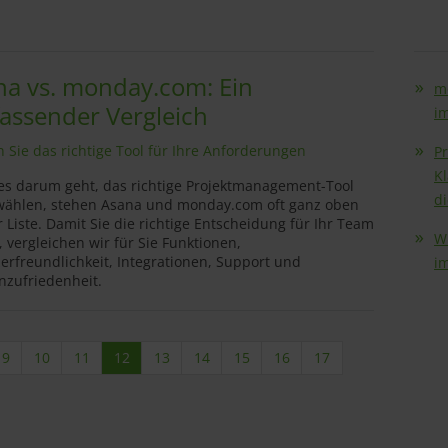
na vs. monday.com: Ein
m
assender Vergleich
i
 Sie das richtige Tool für Ihre Anforderungen
P
Kl
s darum geht, das richtige Projektmanagement-Tool
d
ählen, stehen Asana und monday.com oft ganz oben
r Liste. Damit Sie die richtige Entscheidung für Ihr Team
W
, vergleichen wir für Sie Funktionen,
erfreundlichkeit, Integrationen, Support und
i
zufriedenheit.
9
10
11
12
13
14
15
16
17