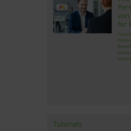
Per
von
for 
Prozes
Teams 
Bewer
automa
verein
Tutorials