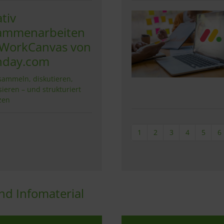
tiv
ammenarbeiten
 WorkCanvas von
day.com
sammeln, diskutieren,
sieren – und strukturiert
zen
1
2
3
4
5
6
d Infomaterial