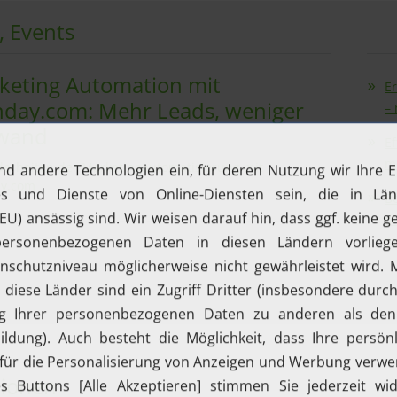
, Events
keting Automation mit
Er
day.com: Mehr Leads, weniger
–
wand
E
m
erheiten der Marketingautomatisierung mit
y.com
Be
di
m
tionen