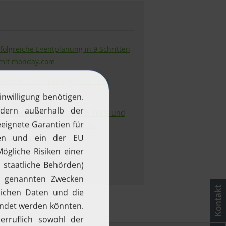
folgreiche Eventplanung in 9 Schritten
 mit monday.com
ffektives Eventmanagement – mit
onday.com
st Practices für E-Mail-A/B-Tests und
e erfolgreiche Umsetzung in
onday.com