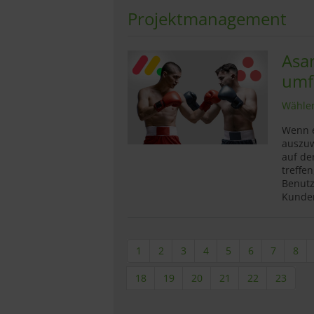
Projektmanagement
Asa
umf
Wählen
Wenn e
auszuw
auf de
treffen
Benutz
Kunden
1
2
3
4
5
6
7
8
18
19
20
21
22
23