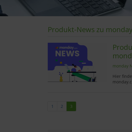
Produkt-News zu monda
Produ
monda
monday N
Hier find
monday.
1
2
3