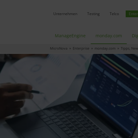
Unternehmen
Testing
Telco
Enter
ManageEngine
monday.com
Dig
MicroNova
»
Enterprise
»
monday.com
» Tipps, News