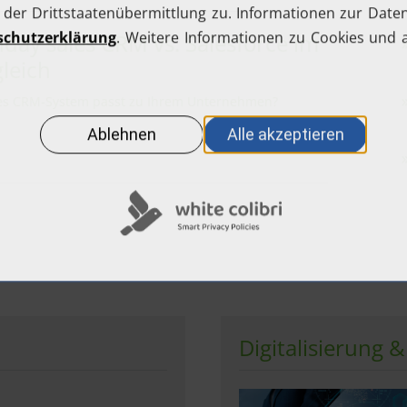
day sales CRM vs. Salesforce im
leich
s CRM-System passt zu Ihrem Unternehmen?
Digitalisierung 