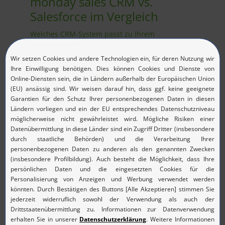
monday sales CRM vs.
Salesforce im Vergleich
Welches CRM-System passt zu Ihrem
Unternehmen?
1
2
3
4
5
Was ist das beste Work-Management-Tool?
Erfolgreiches Projektmanagement:
monday.com oder Wrike