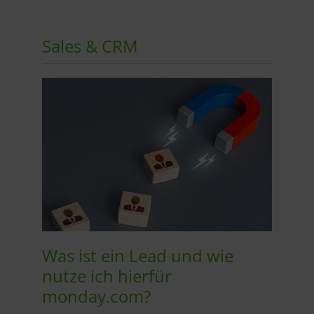
Sales & CRM
Was ist ein Lead und wie
nutze ich hierfür
monday.com?