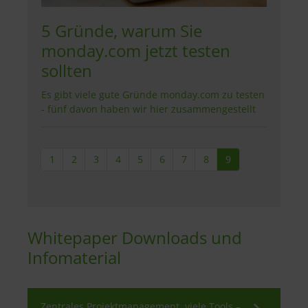
5 Gründe, warum Sie
monday.com jetzt testen
sollten
Es gibt viele gute Gründe monday.com zu testen
- fünf davon haben wir hier zusammengestellt
1
2
3
4
5
6
7
8
9
Whitepaper Downloads und
Infomaterial
Zentrales Projektmanagement, viele Tools –