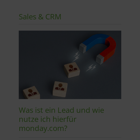
Sales & CRM
Was ist ein Lead und wie
nutze ich hierfür
monday.com?