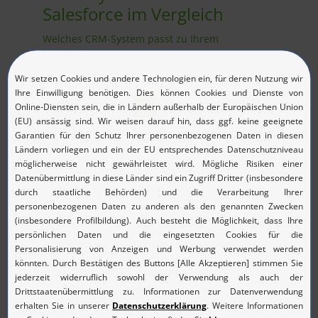
Salesforce im Vergleich
Welches CRM-System passt zu Ihrem
Unternehmen?
1
2
3
4
5
Was ist das beste Work-Management-Tool?
Erfolgreiches Projektmanagement:
monday.com oder Wrike
7 Tipps für erfolgreiches Account