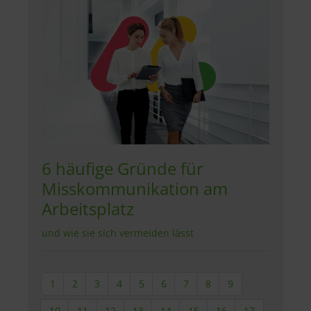
6 häufige Gründe für
Misskommunikation am
Arbeitsplatz
und wie sie sich vermeiden lässt
1
2
3
4
5
6
7
8
9
10
11
12
13
14
15
16
17