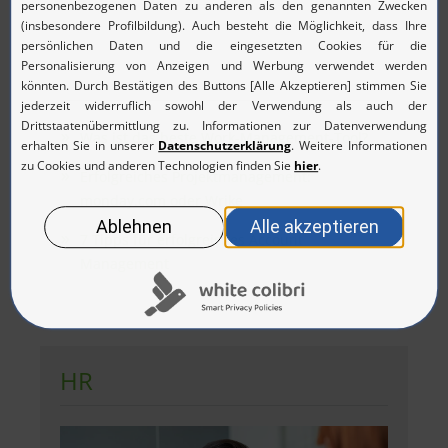
Was ist das beste Work-Management-Tool?
Erfolgreiches Projektmanagement:
monday.com oder Wrike
7 Tipps für erfolgreiches Account
Management
HR