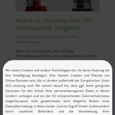
Asana vs. monday.com: Ein
umfassender Vergleich
Wählen Sie das richtige Tool für Ihre
Anforderungen
Wenn es darum geht, das richtige
Projektmanagement-Tool auszuwählen, stehen
Asana und monday.com oft ganz oben auf der
Liste. Damit Sie die richtige Entscheidung für Ihr
Team treffen, vergleichen wir für Sie Funktionen,
Benutzerfreundlichkeit, Integrationen, Support
und Kundenzufriedenheit.
1
2
3
4
5