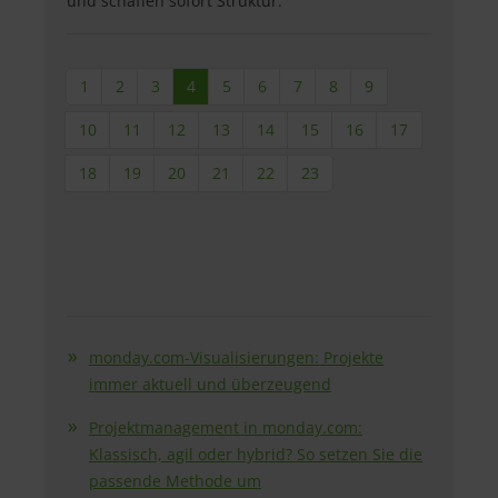
und schaffen sofort Struktur.
1
2
3
4
5
6
7
8
9
10
11
12
13
14
15
16
17
18
19
20
21
22
23
monday.com-Visualisierungen: Projekte
immer aktuell und überzeugend
Projektmanagement in monday.com:
Klassisch, agil oder hybrid? So setzen Sie die
passende Methode um