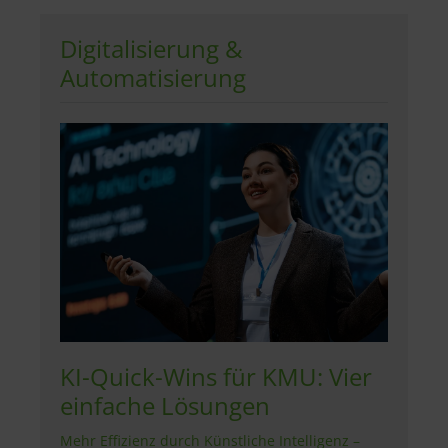
Digitalisierung &
Automatisierung
KI-Quick-Wins für KMU: Vier
einfache Lösungen
Mehr Effizienz durch Künstliche Intelligenz –