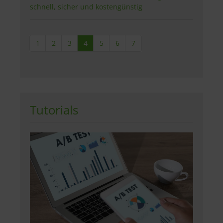
schnell, sicher und kostengünstig
1
2
3
4
5
6
7
Tutorials