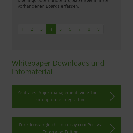
Meetings oder Kundenprojekte direkt in ihren
vorhandenen Boards erfassen.
1
2
3
4
5
6
7
8
9
Whitepaper Downloads und
Infomaterial
Zentrales Projektmanagement, viele Tools –
so klappt die Integration!
Funktionsvergleich – monday.com Pro- vs.
Enterprise-Edition