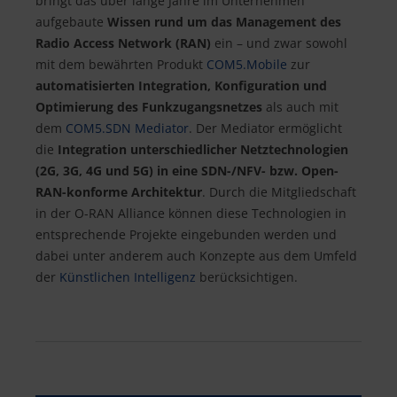
bringt das über lange Jahre im Unternehmen
aufgebaute
Wissen rund um das Management des
Radio Access Network (RAN)
ein – und zwar sowohl
mit dem bewährten Produkt
COM5.Mobile
zur
automatisierten Integration, Konfiguration und
Optimierung des Funkzugangsnetzes
als auch mit
dem
COM5.SDN Mediator
. Der Mediator ermöglicht
die
Integration unterschiedlicher Netztechnologien
(2G, 3G, 4G und 5G) in eine SDN-/NFV- bzw. Open-
RAN-konforme Architektur
. Durch die Mitgliedschaft
in der O-RAN Alliance können diese Technologien in
entsprechende Projekte eingebunden werden und
dabei unter anderem auch Konzepte aus dem Umfeld
der
Künstlichen Intelligenz
berücksichtigen.