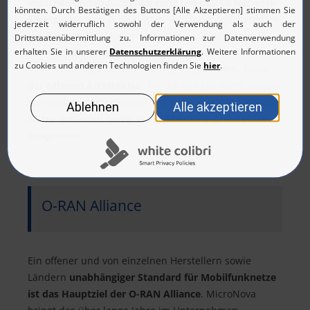
entscheidenden Aufgaben rund um das 5G Network
Slicing
angehen. Zudem ist es einfach möglich, neben
der Telekommunikationsbranche auch relevante
Akteure zum Beispiel aus den Bereichen
Manufacturing oder Automotive einzubinden. Dank
der
offenen Architektur
, für die das Lab steht, lassen
sich zudem perspektivisch auch sogenannte
Campus-
Netze anbinden sowie in die SDN/NFV-Architektur
integrieren
.
O-RAN Alliance
Ein offener und von einzelnen Herstellern sowie
Ländern
unabhängiger Standard für Mobilfunknetze
ist das Hauptziel der O-RAN Alliance
. MicroNova