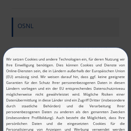
OSNL
MicroNova ist Partner des „
Open SDN & NFV Lab
“
(OSNL), das an den 5G Berlin e. V. angebunden ist. Die
hervorragende Infrastruktur und das passgenaue
Ökosystem des Lab bieten ideale Voraussetzungen,
um aufbauend auf Open-Source-Projekten wie
OpenDaylight und ONAP wegweisende SDN/NFV-
Applikationen
zu entwickeln, zu integrieren und zu
testen. Auf diese Weise lassen sich
End-to-End-Use-
Cases für 5G
abbilden – von der Entwicklung bis hin
zum Proof-of-Concept.
Projektteams können in diesem Umfeld die