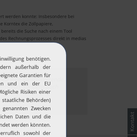
ert werden konnte: Insbesondere bei
e Korntex die Zollpapiere,
e bereits die Suche nach einem Tool
des Rechnungsprozesses direkt in medias
ell eine funktionierende
lisieren, sondern auch