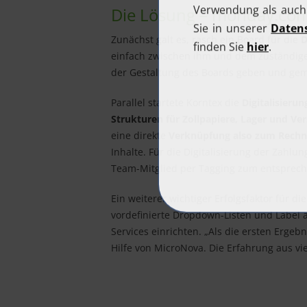
Die Lösung – monday.com: 
Zunächst galt es, rasch ein Board für die
D
einfach zwischen ihm und dem zuständige
der Gestaltung des Boards geben und gem
Parallel startete Korntex die
Digitalisieru
Strukturen für Zollpapiere, Lager und Ve
eine direkte
Verknüpfung also zum Rechn
Inhalte. Für die Digitalisierung der Zahl
Team-Mitglied per Tagging zum entsprec
Ein weiterer wichtiger Erfolgsfaktor für d
vordefinierte Dropdown-Listen und Label a
Services einrichten. „Als die ersten Erge
Hilfe von MicroNova. Die Erfahrung aus vi