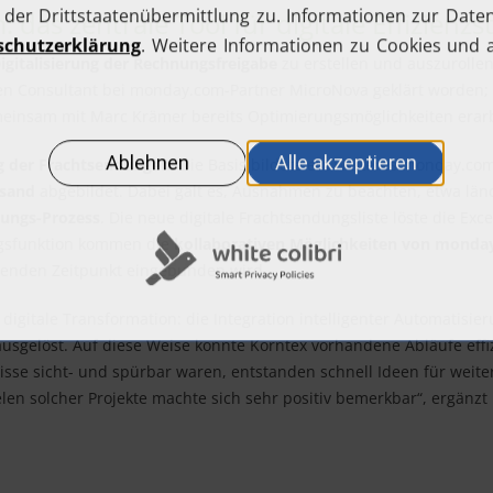
das zentrale Tool für digitale Effizienzs
igitalisierung der Rechnungsfreigabe
zu erstellen und auszurollen
n Consultant bei monday.com-Partner MicroNova geklärt worden; d
einsam mit Marc Krämer bereits Optimierungsmöglichkeiten erarb
ng der Frachtsendungen
. Die Basis bildete ein weiteres monday.co
rsand
abgebildet. Dabei galt es, Ausnahmen zu beachten, etwa län
ungs-Prozess
. Die neue digitale Frachtsendungsliste löste die Ex
ungsfunktion kommen die
kollaborativen Möglichkeiten von monda
henden Zeitpunkt eingebunden wird.
ie digitale Transformation: die Integration intelligenter Automatis
usgelöst. Auf diese Weise konnte Korntex vorhandene Abläufe effi
bnisse sicht- und spürbar waren, entstanden schnell Ideen für wei
elen solcher Projekte machte sich sehr positiv bemerkbar“, ergänz