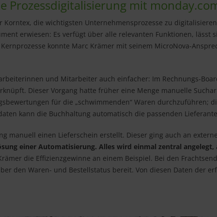
he Prozessdigitalisierung mit monday.com
r Korntex, die wichtigsten Unternehmensprozesse zu digitalisiere
ument erwiesen: Es verfügt über alle relevanten Funktionen, lässt 
Die Kernprozesse konnte Marc Krämer mit seinem MicroNova-Anspr
 Mitarbeiterinnen und Mitarbeiter auch einfacher: Im Rechnungs-B
rknüpft. Dieser Vorgang hatte früher eine Menge manuelle Sucharb
gsbewertungen für die „schwimmenden“ Waren durchzuführen; die
mdaten kann die Buchhaltung automatisch die passenden Lieferant
ung manuell einen Lieferschein erstellt. Dieser ging auch an exter
sung einer Automatisierung. Alles wird einmal zentral angelegt, a
c Krämer die Effizienzgewinne an einem Beispiel. Bei den Frachts
 über den Waren- und Bestellstatus bereit. Von diesen Daten der er