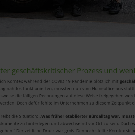
ter geschäftskritischer Prozess und wenig
ich Korntex während der COVID-19-Pandemie plötzlich mit
geschä
lltag nahtlos funktionierten, mussten nun vom Homeoffice aus statt
lsweise die fälligen Rechnungen auf diese Weise freigegeben werde
t werden. Doch dafür fehlte im Unternehmen zu diesem Zeitpunkt da
eibt die Situation: „
Was früher etablierter Büroalltag war, musst
okumente zu hinterlegen und abwechselnd vor Ort zu sein. Doch wi
hen.“ Der zeitliche Druck war groß. Dennoch stellte Korntex siche