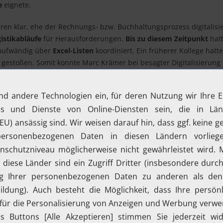
e
eignete.
n klar, ehe der Rechnungs- bzw. Buchhaltungsprozess digitalisi
istikabläufe
für Herausforderungen.
Bis zu diesem Zeitpunkt
hatt
aufwändig über
Excel-Listen
koordiniert. Ein früherer Kollege hatt
stoßen. Somit konnte Marc Krämer bei besagter Digitalisierung 
Unterstützung von MicroNova hätten wir nicht so schn
.com hat uns geholfen, Prozesse nicht nur zu digita
er zu gestalten.
x GmbH