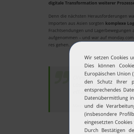
digitale Transformation weiterer Prozess
Denn die nächsten Herausforderungen ware
Importen aus Asien sorgten
komplexe Log
Frachtsendungen und Lagerbewegungen 
aufgenommen – und war auf monday.com ge
res gehen.
Ohne die Expertise und 
Lösung gefunden. monday
effizienter und fehlerfrei
Marc Krämer | Prokurist, Kornte