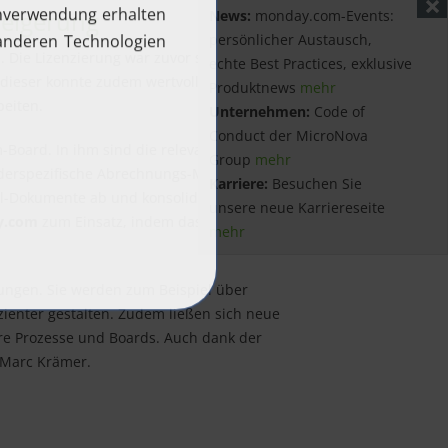
teigerung
News:
monday.com-Events:
persönlicher Austausch,
. Die Lizenzierung war zuvor schnell und
echte Best Practices, exklusive
ieser konnte zudem wertvolle Tipps bei
Produktnews
mehr
eiten.
Unternehmen:
Code of
Conduct der MicroNova
m-Board. In ihm sind die relevanten
Group
mehr
derspezifische Abrechnungs-Modalitäten –
Karriere:
Besuchen Sie
cel-Dokumente ab und konsolidierte deren
unsere neue Karriereseite
y.com
zum Einsatz, indem das zuständige
mehr
ierungen. Sie werden zum Beispiel über
zienter gestalten. Zudem ließen sich neue
tere Prozesse und Boards. Auch dank der
t Marc Krämer.