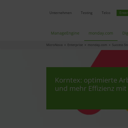
Unternehmen
Testing
Telco
Enter
ManageEngine
monday.com
Dig
MicroNova
»
Enterprise
»
monday.com
»
Success St
Korntex: optimierte Ar
und mehr Effizienz mi