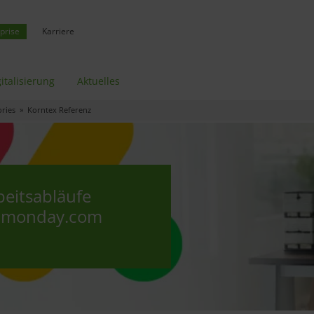
prise
Karriere
italisierung
Aktuelles
ories
» Korntex Referenz
beitsabläufe
t monday.com