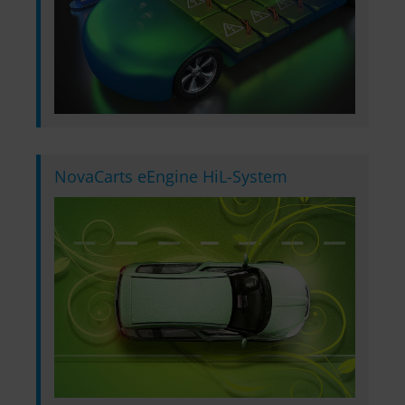
NovaCarts eEngine HiL-System