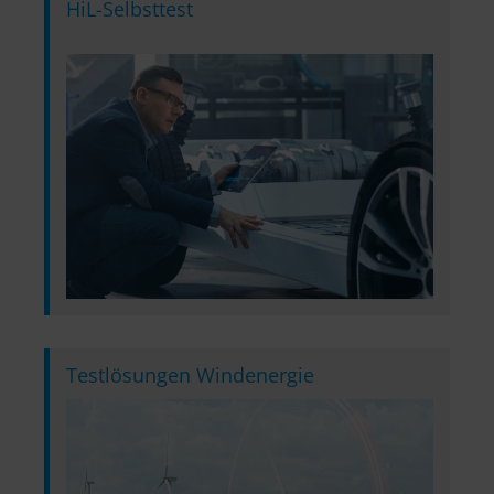
HiL-Selbsttest
Testlösungen Windenergie