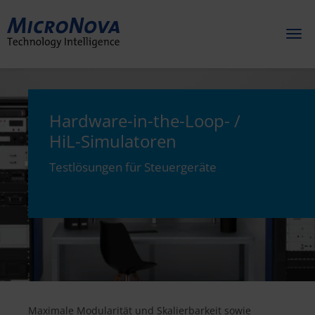
Toggl
naviga
Hardware-in-the-Loop- /
HiL-Simulatoren
Testlösungen für Steuergeräte
Maximale Modularität und Skalierbarkeit sowie