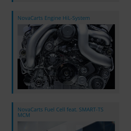
NovaCarts Engine HiL-System
NovaCarts Fuel Cell feat. SMART-TS
MCM