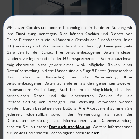
NovaCarts CTR