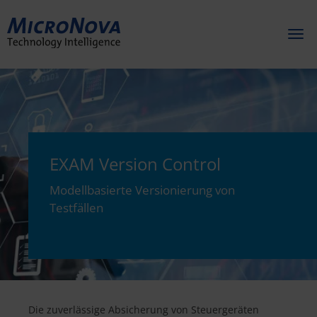
Toggl
naviga
EXAM Version Control
Modellbasierte Versionierung von
Testfällen
Die zuverlässige Absicherung von Steuergeräten