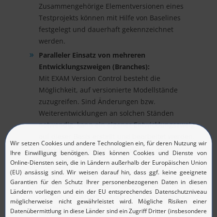
Zusammengehörige Elementversionen eines
Testprojekts können mit Hilfe von Baselines
festgelegt und dauerhaft gekennzeichnet
werden.
Paralleler Einsatz von mehreren
Entwicklungszweigen (Branches):
Mit EXAM Version Control besteht die
Möglichkeit, auf versionierte Modellstände
zuzugreifen. Sind Änderungen bzw.
Weiterentwicklungen an solchen Ständen
notwendig, kann ein eigener Entwicklungszweig
auf dieser Basis erstellt und bearbeitet werden.
Beschleunigung und Stabilisierung des
Entwicklungsprozesses:
Die parallele Entwicklung von Tests und
Bibliotheken verbessert die Arbeitsabläufe. Die
Möglichkeit, Arbeitsstände und freigegebene
Testfälle zu trennen stabilisiert die