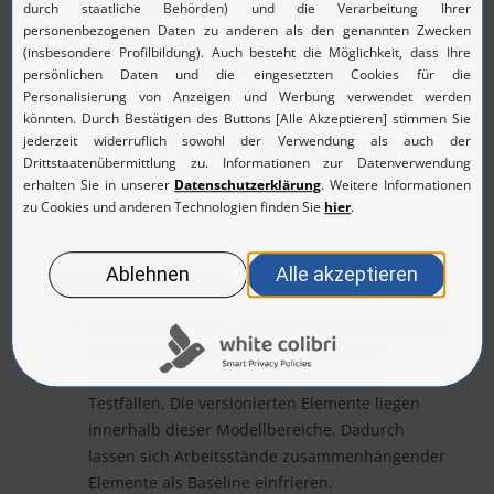
Testausführung.
Frühzeitige Evaluierung von Funktionen:
Die einfache Reproduktion von bestimmten
Testständen ermöglicht die versuchsweise
Weiterentwicklung von älteren Versionen und
somit eine frühzeitige Überprüfung neuer
Funktionen – ohne Risiko für den produktiven
Betrieb.
Funktionsweise
Die ModelDomains, die mit EXAM 4.4 eingeführt
wurden, dienen als Repositories für die
modellbasierte Versionsverwaltung von
Testfällen. Die versionierten Elemente liegen
innerhalb dieser Modellbereiche. Dadurch
lassen sich Arbeitsstände zusammenhängender
Elemente als Baseline einfrieren.