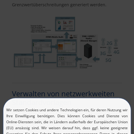
Grenzwertüberschreitungen generiert werden.
Verwalten von netzwerkweiten
Standardvorlagen
Eine weitere wichtige Funktion von COM5.Mobile Audit
ist die Unterstützung von Operator-spezifischen
Default-Werten (Default Templates) über das gesamte