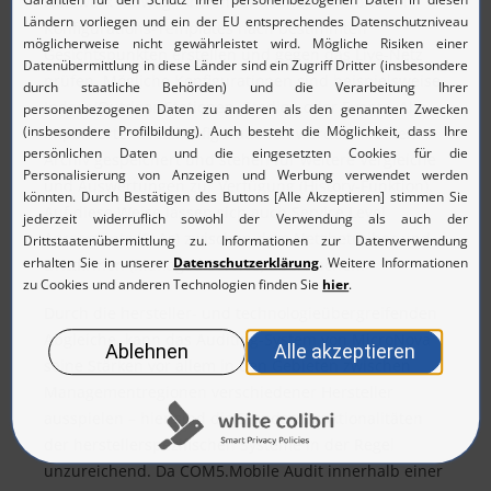
Netzwerk hinweg. Anwender können komfortabel
Konfigurations-Templates nach bestimmten
Gesichtspunkten erstellen und gegen das Live-Netz
prüfen. Mögliche Konfigurationen sind beispielsweise
Indoor/Outdoor-Stationen, Stadion oder Events. Alle
importierten Netzkonfigurationen werden in einem
Archiv gespeichert und stehen für weitere Vergleiche
und Auswertungen zur Verfügung (History-Funktion).
Auf diese Weise lassen sich auch Service Level
Agreements (SLAs) zwischen dem Netzbetreiber und
Drittfirmen (Managed Service) überwachen.
Durch die hersteller- und technologieübergreifenden
Abgleiche, kann das Auditing-System von MicroNova
seine Stärken vor allem in den Gebieten zwischen
Managementregionen verschiedener Hersteller
ausspielen – hier sind die Standardfunktionalitäten
der herstellerspezifischen Systeme in der Regel
unzureichend. Da COM5.Mobile Audit innerhalb einer