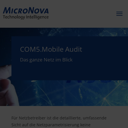
Toggl
naviga
COM5.Mobile Audit
Das ganze Netz im Blick
Für Netzbetreiber ist die detaillierte, umfassende
Sicht auf die Netzparametrisierung keine