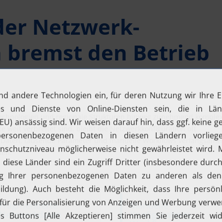
der Netzwerk­
n bremst den Betrieb
Technologien und regionale Strukturen hinweg zunehmend komplex
weit verbreitet sind, bleibt die Netzwerkkonfiguration oft
ve-Daten, tausende Parameter und manuelle Workflows verlangsame
ken.
Fragmentierte
Manuelle
Netzwerkdaten
Konfigurations-