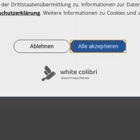
Workflows
Inkonsistente Plan- und
Parameteränderungen,
Live-Daten erschweren es,
Rollout-Aktivitäten und
Abweichungen zu
herstellerspezifische
erkennen, Standards
Prozesse erfordern
einzuhalten und eine
weiterhin erheblichen
verlässliche Netzsicht
Koordinations- und
aufzubauen.
manuellen Aufwand.