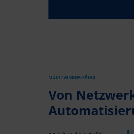
MULTI-VENDOR-FÄHIG
Von Netzwerk
Auto­matisie
Hersteller­unabhängige RAN-