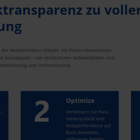
transparenz zu volle
rung
, der Netzbetreibern erlaubt, mit ihrem relevantesten
se auszubauen – von verlässlichen Netzwerk­daten und
omatisierung und Orchestrierung.
Optimize
n­
Verbessern Sie Para­
meter­qualität und
Netz­per­for­mance auf
Basis betreiber­
d
definierter Regeln