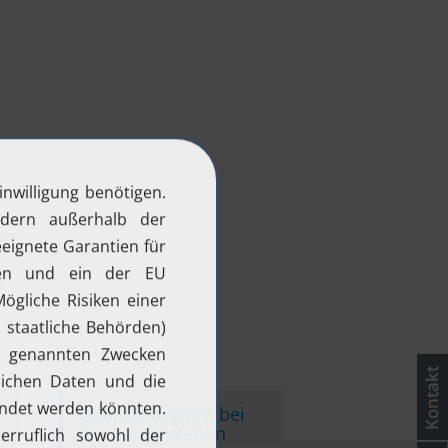
er.
n
Qualität beginnt bei
der Konfiguration