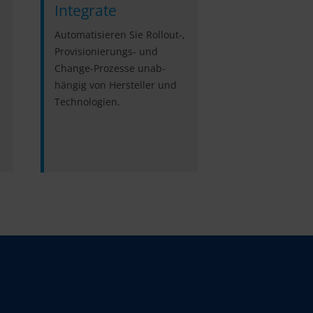
Integrate
Auto­matisieren Sie Rollout-,
Pro­vi­sionierungs- und
Change-Prozesse un­ab­
hängig von Her­steller und
Techno­logien.