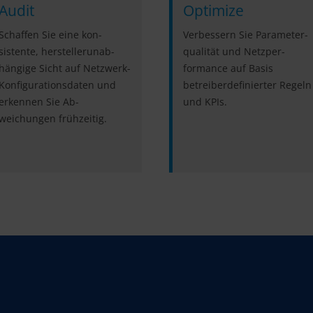
Audit
Optimize
Schaffen Sie eine kon­
Verbessern Sie Para­meter­
sistente, hersteller­unab­
qualität und Netz­per­
hängige Sicht auf Netz­werk-
formance auf Basis
Kon­figurations­daten und
betreiber­definierter Regeln
erkennen Sie Ab­
und KPIs.
weichungen frühzeitig.