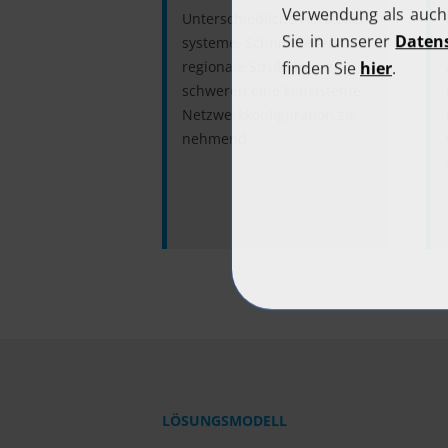
Unter­schiedliche Hersteller­
systeme, Schnitt­stellen und
regionale Strukturen er­
schweren eine kon­sis­tente
Netz­werk­konfi­gura­tion zu­
nehmend.
LÖSUNGSMODELL