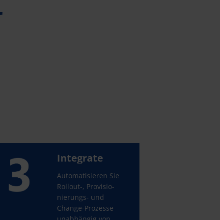
r
Integrate
Automatisieren Sie
Rollout-, Pro­visio­
nierungs- und
Change-Prozesse
unabhängig von