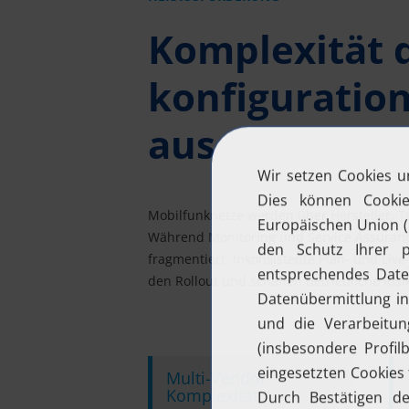
Komplexität 
konfiguratio
aus
Mobilfunknetze werden über Hersteller, 
Während Monitoring und Service Assurance 
fragmentiert. Inkonsistente Plan- und Li
den Rollout und schaffen betriebliche Risi
Multi-Vendor-
Komplexität