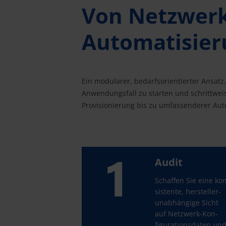
Von Netzwerk­
Auto­matisie
Ein modularer, bedarfsorientierter Ansatz
Anwendungsfall zu starten und schrittwei
Provisionierung bis zu umfassenderer Aut
Audit
Schaffen Sie eine ko
sis­tente, her­steller­
unabhängige Sicht
auf Netz­werk-Kon­
figura­tions­daten un