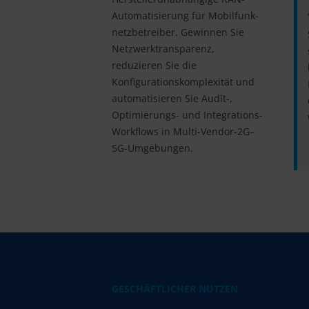
Automatisierung für Mobil­funk­
netz­betreiber. Gewinnen Sie
Netzwerk­transparenz,
reduzieren Sie die
Konfigurations­komplexität und
auto­matisieren Sie Audit-,
Optimierungs- und Integrations-
Workflows in Multi-Vendor-2G–
5G-Umgebungen.
GESCHÄFTLICHER NUTZEN