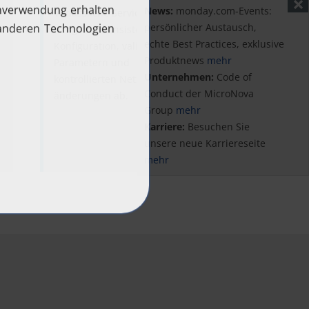
News:
monday.com-Events:
Verlässliche Service­qualität
persönlicher Austausch,
hängt von konsistenter
echte Best Practices, exklusive
Konfiguration, validierten
Produktnews
mehr
Para­metern und
Unternehmen:
Code of
kontrollierten Netz­
Conduct der MicroNova
änderungen ab.
Group
mehr
Karriere:
Besuchen Sie
unsere neue Karriereseite
mehr