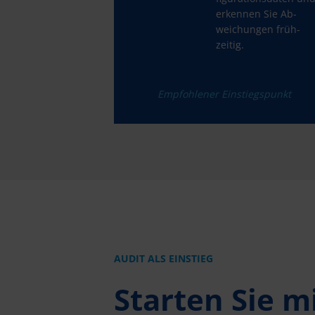
erkennen Sie Ab­
weichun­gen früh­
zeitig.
Empfohlener Einstiegspunkt
AUDIT ALS EINSTIEG
Starten Sie m