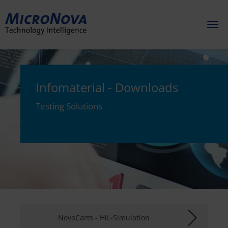
Toggl
naviga
Infomaterial - Downloads
Testing Solutions
NovaCarts - HiL-Simulation