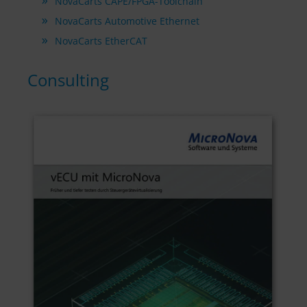
NovaCarts CAPE/FPGA-Toolchain
NovaCarts Automotive Ethernet
NovaCarts EtherCAT
Consulting