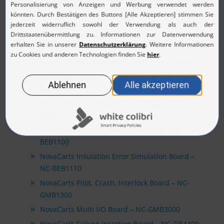
Datenblätter NovaCarts Boards:
NovaCarts Cell Simulation Board – NC-BEB1000
NovaCarts Battery Cell Emulation Board – NC-
BEB1001
NovaCarts High Voltage Source Board – NC-
BEB1010
NovaCarts Resistor Simulation Board – NC-
BEB1100
NovaCarts Insulation Error Simulation Board –
NC-BEB1110
NovaCarts Pilot, Crash, Interlock Board – NC-
GMB1300
NovaCarts Multi I/O Board – NC-GMB3000
NovaCarts Failure Insertion Board – NC-FIE4400