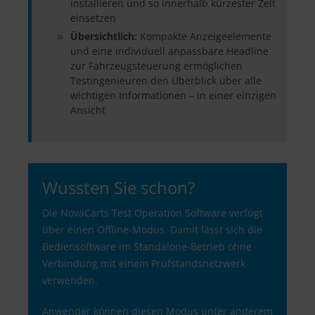
installieren und so innerhalb kürzester Zeit
einsetzen
Übersichtlich:
Kompakte Anzeigeelemente
und eine individuell anpassbare Headline
zur Fahrzeugsteuerung ermöglichen
Testingenieuren den Überblick über alle
wichtigen Informationen – in einer einzigen
Ansicht
Wussten Sie schon?
Die NovaCarts Test Operation Software verfügt
über einen Offline-Modus. Damit lässt sich die
Bediensoftware im Standalone-Betrieb ohne
Verbindung mit einem Prüfstandsnetzwerk
verwenden.
Anwender können diesen Modus unter anderem