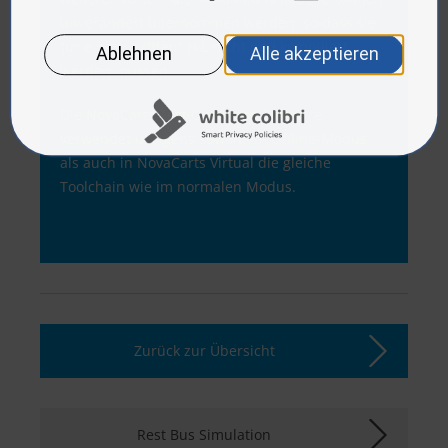
unverändert übernommen werden, so dass sie
für einen „echten“ HiL nicht neu kompiliert
werden müssen.
Die NovaCarts Test Operation Software
verwendet übrigens sowohl im Offline-Modus
als auch in NovaCarts Virtual die gleiche
Toolchain wie im normalen Modus.
Zurück zur Übersicht
Rest Bus Simulation