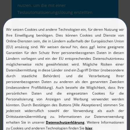
nutzen, um die mit einer
Testautomatisierungslösung erstellten
Testabläufe vorab auf Fehler zu überprüfen. So
lässt sich frühzeitig klären, ob die richtigen
Parameter verwendet wurden oder
Korrekturbedarf besteht. Ein realer HiL-
Simulator ist dazu nicht erforderlich. Damit
kann die am Prüfstand zur Verfügung stehende
Testzeit effektiv genutzt werden.
Im Lieferumfang der NovaCarts Test Operation
Software ist darüber hinaus die virtuelle
Testumgebung NovaCarts Virtual enthalten. Die
NovaCarts-Echtzeitsoftware läuft dabei lokal auf
einer virtuellen Maschine. Damit lassen sich
kompilierte Echtzeitmodelle lokal auf einem
Bedienrechner in Betrieb nehmen und testen –
das spart wertvolle Zeit am HiL-System. Ein
weiterer Vorteil: die Simulationsmodelle können