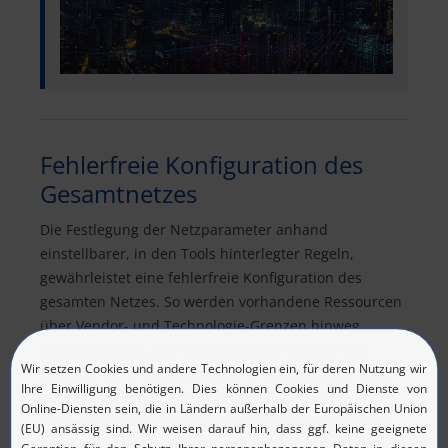
Fehlerfreie Konfiguration des
Gesamtnetzes
Die Festlegung der Netzparameter anhand
einstellbarer, in den Tools hinterlegter Regeln,
gewährleistet eine fehlerfreie Konfiguration des
gesamten Netzes. So werden vorhandene Ressourcen
über Vendor- und Technologie-Grenzen hinweg
optimal genutzt, die Netzqualität verbessert sich
deutlich. So ist beispielsweise in
COM5.Mobile Audit
bereits eine große Anzahl an Konsistenzprüfungen
(technologieübergreifend oder technologieintern) im
System hinterlegt, die sich einfach durch Operator-