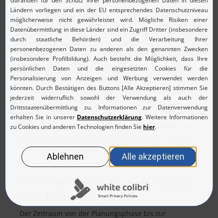
spezifische Tests ergänzen lassen.
Mit
Software-Defined Networking (SDN)
und Network
Functions Virtualization (NFV) stehen weitere
Möglichkeiten für die Konfiguration, Optimierung und
Wartung eines kundenorientierten Mobilfunknetzes
für die Betreiber bereit. Beiden liegt das Prinzip der
Virtualisierung und Abstraktion zu Grunde, das sie im
Hinblick auf Funktionen und abstrakte Ressourcen
jedoch unterschiedlich umsetzen, um ein zentral
gemanagtes Netzwerk zu schaffen. Mobilfunkanbieter
und Betreiber von Campus-Netzen erhalten so eine
flexible, agile und effiziente Netzwerkarchitektur.
Schneller Roll-out neuer Geräte
und Technologien
Der Zeitraum von der Planungsphase bis zur