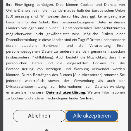
werden dabei graphisch hervorgehoben und sind so
auf den ersten Blick erkennbar. Dies erleichtert in der
Entwicklungsphase von Steuergeräten den Umgang
mit häufig auftretenden Änderungen. Nach dem
Import können aufgezeichnete PDUs sofort verschickt
oder empfangene PDUs angezeigt werden.
Features
Integration in NovaCarts Datenbasis-Editor
Einfache Konfiguration
Verwaltung von Änderungen in ARXML-
Dateien
Simulation von Steuergeräten mit Ethernet-
Schnittstellen
Realtime-Monitoring von Steuergeräten mit
Ethernet-Schnittstellen
VLAN-Unterstützung
100BASE-T1- und 1000BASE-T1-