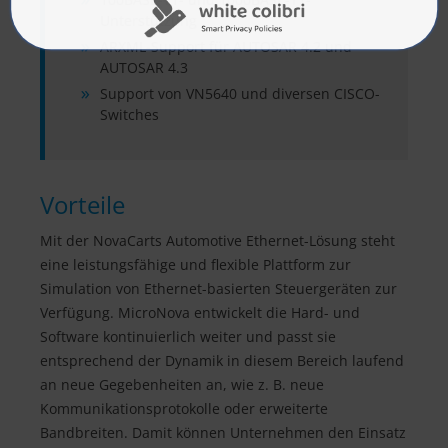
Unterstützung
ARXML-Support für AUTOSAR 4.2 und
AUTOSAR 4.3
Support von VN5640 und diversen CISCO-
Switches
Vorteile
Mit der NovaCarts Automotive Ethernet-Lösung steht
eine leistungsfähige und flexible Plattform zur
Simulation von Ethernet-basierten Steuergeräten zur
Verfügung. MicroNova entwickelt die Hard- und
Software kontinuierlich weiter und passt sie
entsprechend der Dynamik in diesem Bereich laufend
an neue Gegebenheiten an, wie z. B. neue
Kommunikationsprotokolle oder erweiterte
Bandbreiten. Damit können Unternehmen den Einsatz