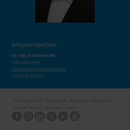
Ansprechpartner
Dr.-Ing. Jonathan Lehr
Sales Manager
sales-testing@
micronova.de
+49 8139 9300-0
© MicroNova 2026
Datenschutz
Rechtliches
Impressum
Kontakt
Sitemap
Newsletter
Cookies