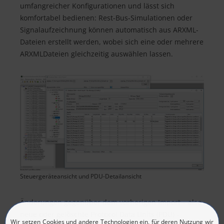
umfangreicher Konfigurationen und lässt sich
komfortabel bedienen: Rest-Bus-Simulationen oder
Signalaufzeichnung können automatisch aus ARXML-
Dateien erstellt werden, wobei sich eine oder mehrere
ARXMLDateien gleichzeitig auswählen lassen.
Steuergeräteansicht und PDU-Detailansicht
Änderungen gegenüber dem vorherigen Import – also
neue oder gelöschte Protocol Data Units (PDU) –