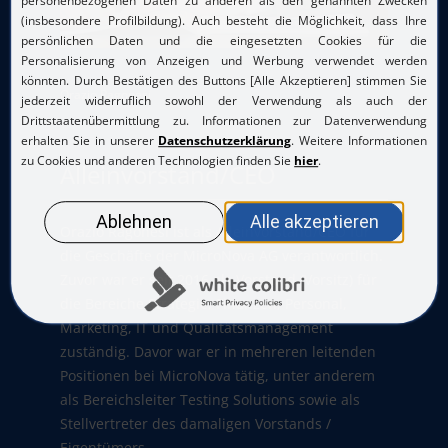
Orazio Ragonesi
Alleinvorstand/CEO
Orazio Ragonesi ist als Alleinvorstand/CEO für
die Geschäfte der MicroNova AG verantwortlich.
Zuvor war er seit 2016 als Vorstand (Vorsitz) für
die Bereiche Strategie, Finanzen, Personal,
Marketing, IT und Qualitätsmanagement
zuständig. Davor war er in mehreren leitenden
Positionen bei MicroNova tätig, unter anderem
als Bereichsleiter Testing Solutions sowie als
Stellvertreter des damaligen Vorstands /
Eigentümers.