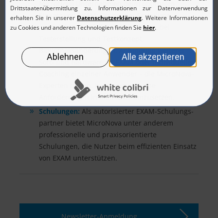
MicroNova Unternehmen beim optimalen
Einsatz von EXAM: Ob bei der Erstellung
produktiver Testfälle, Unterstützung bei
Testerstellung und Testkonzept,
Bibliotheksänderungen, Anbindung weiterer
Soft- und Hardware an EXAM oder individuelles
Coaching einzelner Anwender – die MicroNova-
Experten helfen, kundenspezifische
Anforderungen in die Praxis umzusetzen.
Schulungen:
Als autorisierter EXAM-Schulungs­
partner bietet MicroNova unter anderem
professionelle und praxisorientierte
Schulungen, die Nutzer beim effizienten Einsatz
von EXAM unterstützen.
Newsletter-Anmeldung