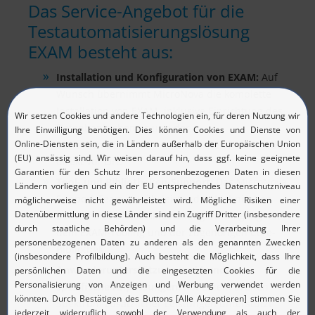
Das Service-Angebot für die
Testautomatisierungs­lösung
EXAM besteht aus:
Installation und Konfiguration von EXAM:
Auf
Wunsch übernimmt MicroNova die komplette
Installation von EXAM, inklusive Einrichtung des
Datenbank­schemas und der
Serverkomponenten – entweder telefonisch oder
direkt vor Ort.
Tool- und Bibliotheken-Support:
Das MicroNova
Support-Team gewährleistet den technischen
Betrieb und bietet Hilfestellung im Umgang mit
dem EXAM-Tooling und der zugehörigen Core-
Bibliothek.
Anwenderunterstützung und kunden­
spezifische Anpassungen:
Mit einem breiten
Spektrum zusätzlicher Leistungen unterstützt