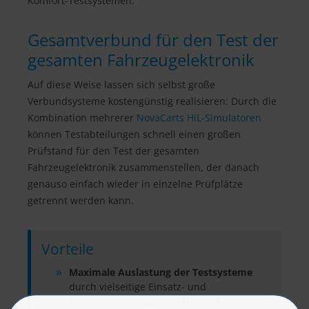
Komfort-Testsystemen.
Gesamtverbund für den Test der
gesamten Fahrzeugelektronik
Auf diese Weise lassen sich selbst große
Verbundsysteme kostengünstig realisieren: Durch die
Kombination mehrerer
NovaCarts HiL-Simulatoren
können Testabteilungen schnell einen großen
Prüfstand für den Test der gesamten
Fahrzeugelektronik zusammenstellen, der danach
genauso einfach wieder in einzelne Prüfplätze
getrennt werden kann.
Vorteile
Maximale Auslastung der Testsysteme
durch vielseitige Einsatz- und
Kombinationsmöglichkeiten als Einzel-