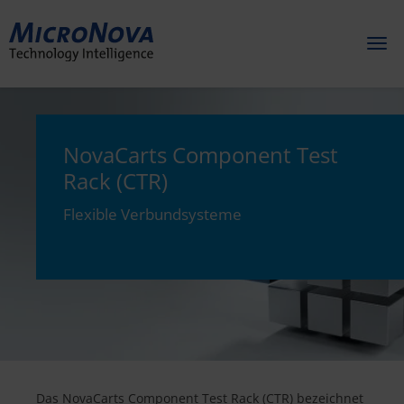
Toggl
naviga
NovaCarts Component Test
Rack (CTR)
Flexible Verbundsysteme
Das NovaCarts Component Test Rack (CTR) bezeichnet