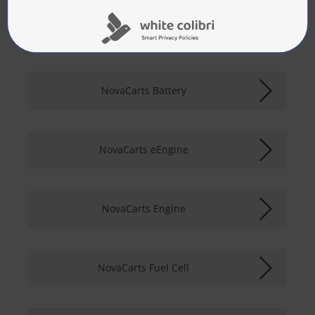
Zurück zur Übersicht
NovaCarts Battery
NovaCarts eEngine
NovaCarts Engine
NovaCarts Fuel Cell