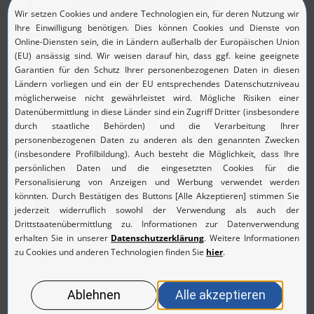
oder Verbund-HiL-Simulatoren
Optimale Nutzung der vorhandenen
Testräume:
Durch Signalerzeugung in
Prüflingsnähe können die HiL-Systeme bei
der Kopplung in unterschiedlichen
Räumen untergebracht werden
NovaCarts Component Test Rack (CTR)