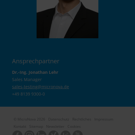
Ansprechpartner
Dr.-Ing. Jonathan Lehr
Sales Manager
sales-testing@
micronova.de
+49 8139 9300-0
© MicroNova 2026
Datenschutz
Rechtliches
Impressum
Kontakt
Sitemap
Newsletter
Cookies