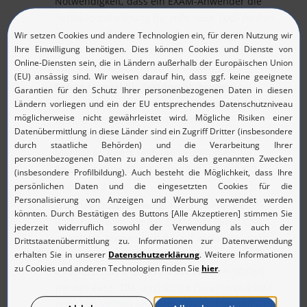
Notwendigkeit, dass ein EXAM-Anwender die
Testautomatisierung für jede neue Tool-Version
selbst qualifizieren muss. Die entsprechenden
Testfälle werden bereits von MicroNova erstellt
und automatisiert in EXAM ausgeführt.
Safety Manual für Testdurchführung:
Eine
Anleitung, die mit dem EXAM QKit ausgeliefert
wird, erleichtert die Durchführung
produktspezifischer Safety-Tests. Dieses Safety
Manual erläutert Testingenieuren die
Bedienung von EXAM entsprechend der ISO-
26262-Vorgaben.
ISO-TÜV-Qualifizierung:
Automobilhersteller
und -zulieferer, die das EXAM ISO 26262 QKit
einsetzen, können sich darauf verlassen, dass
die Verwendung des EXAM-Tools entsprechend
qualifiziert ist und bei Bedarf auch zertifiziert
werden kann. Die langjährige Zusammenarbeit
zwischen
Validas
und dem TÜV Süd vereinfacht