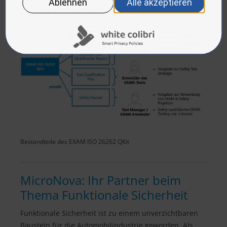
die Zertifizierung zusätzlich.
Bestandteile des EXAM ISO 26262 QKit
MicroNova: Ihr Partner beim
Thema Funktionale Sicherheit
Funktionale Sicherheit ist zu einem unverzichtbaren
Baustein für die Automobilindustrie geworden. Als