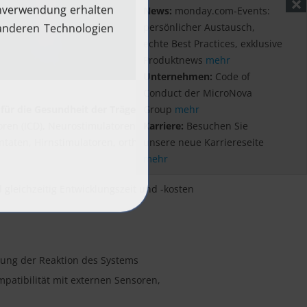
News:
monday.com-Events:
persönlicher Austausch,
echte Best Practices, exklusive
Produktnews
mehr
Unternehmen:
Code of
Conduct der MicroNova
für die Gesundheit der Träger
Group
mehr
oren (ICD), Neurostimulatoren,
Karriere:
Besuchen Sie
taten, Hirnstimulatoren, orthopädische
unsere neue Karriereseite
mehr
 gleichzeitig Entwicklungszeit und -kosten
tung der Reaktion des Systems
patibilität mit externen Sensoren,