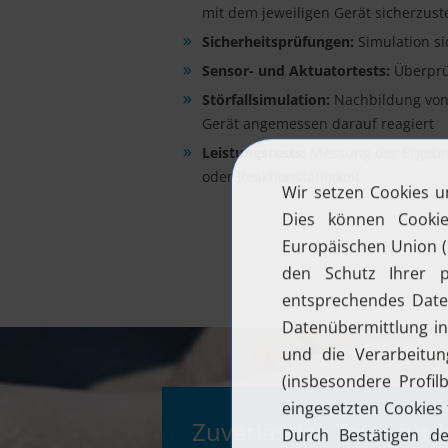
mit dem jeweiligen Gerät sicherzuste
Sicherheitsprüfungen:
Simulation si
Sensor- und Aktuatortests:
Überprü
Störfallsimulation:
Nachbildung von 
Gerät angemessen darauf reagiert
Leistungstests:
Messung der Ergebnis
oder Reaktionsfähigkeit
Zuverlässige Tests für 