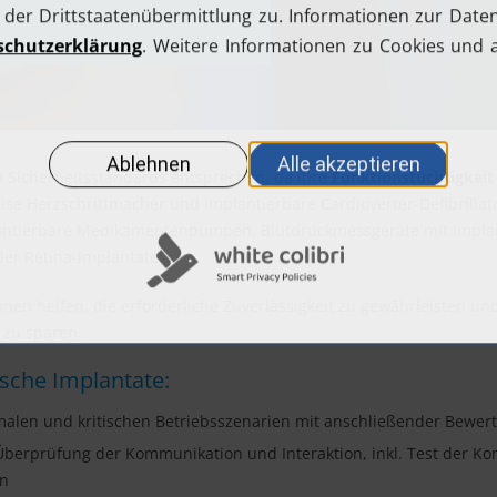
 Sicherheitsstandards entsprechen, da ihre
Funktionstüchtigkeit 
ise Herzschrittmacher und implantierbare Cardioverter-Defibrillat
antierbare Medikamentenpumpen, Blutdruckmessgeräte mit Implan
der Retina-Implantate.
nen helfen, die erforderliche Zuverlässigkeit zu gewährleisten und
 zu sparen.
ische Implantate:
alen und kritischen Betriebsszenarien mit anschließender Bewer
berprüfung der Kommunikation und Interaktion, inkl. Test der Kom
en