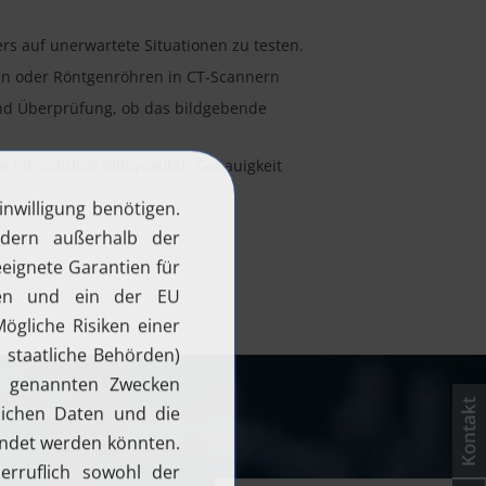
rs auf unerwartete Situationen zu testen.
en oder Röntgenröhren in CT-Scannern
und Überprüfung, ob das bildgebende
hinsichtlich Bildqualität, Genauigkeit