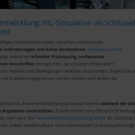
entwicklung: HiL-Simulation als Schlüsse
heit
lfältigen Herausforderungen, darunter zunehmende
che Anforderungen und hoher Kostendruck
.
Hardware-in-the-
sung, indem sie
schnelles Prototyping, umfassende
 von Vorschriften
ermöglichen. Sie erlauben Entwicklern,
er realistischen Bedingungen wirksam abzusichern. Ergänzt dur
n sie Entwicklungsprozesse, senken Kosten und wirken als
 können HiL-basierte Validierungsprozesse bereits
während der Ent
 Regularien unterstützen
. Zudem erhöht eine effiziente Erstellu
äte. Hier kann die
Testautomatisierungslösung EXAM
als zentrales
sten, indem wiederholbare Tests automatisiert und manuelle Eingr