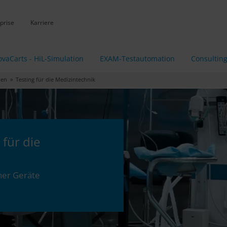
prise
Karriere
vaCarts - HiL-Simulation
EXAM-Testautomation
Consultin
hen
» Testing für die Medizintechnik
 für die
cher Geräte