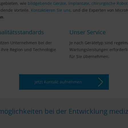
sgebieten, wie
bildgebende Geräte
,
Implantate
,
chirurgische Robot
idende Vorteile.
Kontaktieren Sie uns
, und die Experten von Micro
en
.
ualitätsstandards
Unser Service
ützen Unternehmen bei der
Je nach Gerätetyp sind regel
 ihre Region und Technologie
Wartungsleistungen erforderl
für Sie übernehmen.
Jetzt Kontakt aufnehmen
smöglichkeiten bei der Entwicklung mediz