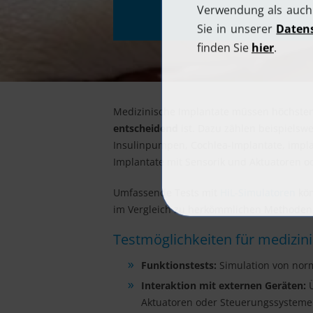
Medizinische Implantate müssen höchsten
entscheidend
ist. Dazu zählen beispielswe
Insulinpumpen, Cochlea-Implantate, impl
Implantate mit Sensorik und Aktuatoren o
Umfassende Tests mit
HiL-Simulatoren
kön
im Vergleich zu herkömmlichen Methoden
Testmöglichkeiten für medizin
Funktionstests:
Simulation von norm
Interaktion mit externen Geräten:
Ü
Aktuatoren oder Steuerungssystem