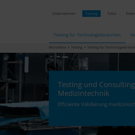
Unternehmen
Testing
Telco
Enter
Testing für Technologiebranchen
No
MicroNova
»
Testing
»
Testing für Technologiebranc
Testing und Consulting
Medizintechnik
Effiziente Validierung medizinis