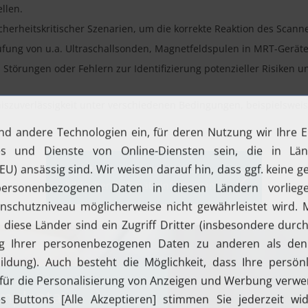
llen.
cherheitskritischer Szenarien, um die korrekte Reaktion des Scanne
fung von u.a. Ultraschallsonden, Magnetfeldspulen in MRT-Gerät
Störungen oder Fehlern zur Identifizierung potenzieller Risiken 
zuverlässigkeit unter verschiedenen Bedingungen, beispielsweise 
Jetzt über Validierung für
bildgebende Geräte informieren
Implantate