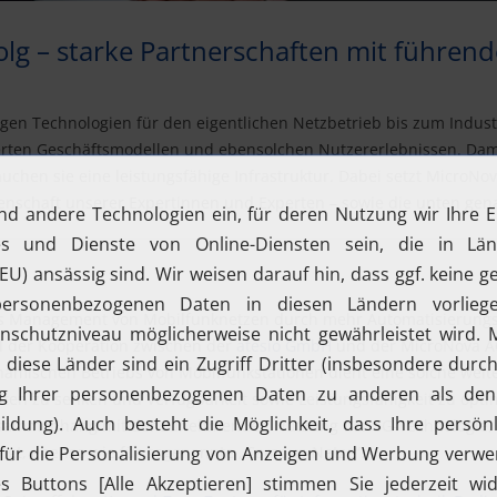
olg – starke Partnerschaften mit führe
gen Technologien für den eigentlichen Netzbetrieb bis zum Industri
ierten Geschäftsmodellen und ebensolchen Nutzererlebnissen. Dami
uchen sie eine leistungsfähige Infrastruktur. Dabei setzt MicroNo
nschaft unserer Expertinnen und Experten – sowie die unten gena
s Management von Mobilfunknetzen durch mehr Automatisierungsfu
el der Kooperation zwischen der
atesio GmbH
und der MicroNova AG
namischen Betriebs von Mobilfunkstationen dient eine solche weit
ten zu senken und Verfügbarkeit sowie Leistungsfähigkeit zu opti
sammenhang mit der zunehmenden Nutzung der 5G-Technologie, d
ingt, ebenso wie für sogenannte „Campus-Netze“.