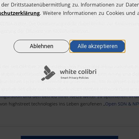
 Spin-off des „
Konrad-Zuse-Zentrum für Informationstechnik Berlin
ow-how bei solchen Automatisierungen von Software-gesteuerten 
fahrungsschatz des Unternehmens erstreckt sich auf Radio Access
)CDMA-Netze. Die Optimierung reicht dabei bis hin zur Realisier
igerung der Effizienz von Mobilfunknetzen.
el der seit Oktober 2020 bestehenden Zusammenarbeit zwischen
hi
, Mobilfunkunternehmen insbesondere bei der Einführung und dem
rbundenen Technologiewende zu unterstützen. Mit Projekten basie
e großen Betreiber von Mobilfunknetzen (Mobile Network Operator
figuration und den Betrieb ihrer Netze weiter zu optimieren. In 
von highstreet technologies ins Leben gerufenen „
Open SDN & NF