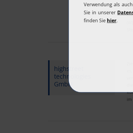
Als
Kn
Er
(W
Ste
Zi
highstreet
es
technologies
ve
GmbH
di
Kon
im 