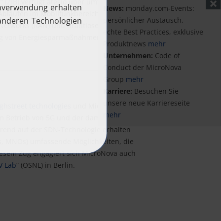
“ (ZIB
) verfügt atesio über umfangreiches
News:
monday.com-Events:
Abläufen im Mobilfunkbereich. Der
persönlicher Austausch,
 Networks (RAN) und drahtlose sowie
echte Best Practices, exklusive
ung von Energiesparmaßnahmen durch die
Produktnews
mehr
Unternehmen:
Code of
Conduct der MicroNova
Group
mehr
Karriere:
Besuchen Sie
unsere neue Karriereseite
ghstreet technologies
und MicroNova ist
mehr
 Betrieb von 5G und der damit
rend auf der SDN-Technologie erhalten
s, MNOs) umfassende Möglichkeiten, die
diesem Zug engagiert sich MicroNova auch
V Lab
“ (OSNL) in Berlin.