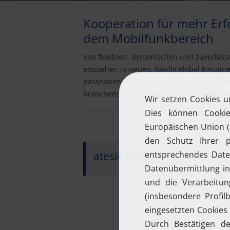
Kooperation für mehr Erf
dem Mobilfunkbereich
Von flexiblen, dynamischen und zuverlässi
entstehen in neuen, häufig global konzip
passenden Use Cases zu unterstützen, bra
branchenspezifisches Know-how und Leide
Da
atesio GmbH
Zi
dy
Kos
Zu
br