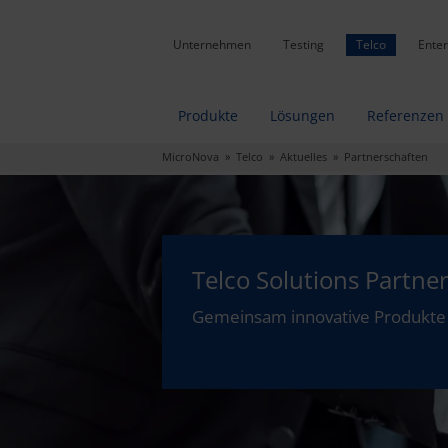
Unternehmen
Testing
Telco
Enter
Produkte
Lösungen
Referenzen
MicroNova
»
Telco
»
Aktuelles
» Partnerschaften
Telco Solutions Partne
Gemeinsam innovative Produkte