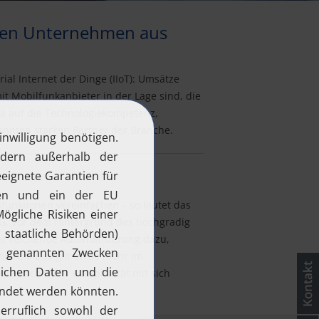
nden Unternehmen aus
al Internet der Dinge (IIoT): Umsätze
t Mobilfunkanbieter in der Lage sind, die
va auf die Technologiekompetenz,
nnten starken Partner der Branche.
nktionen vereinfachen – so lautet das
. Vor dem Hintergrund des hochgradig
er reichende Automatisierung dazu,
mieren. Das gilt umso mehr im
ie noch mehr Komplexität mit sich