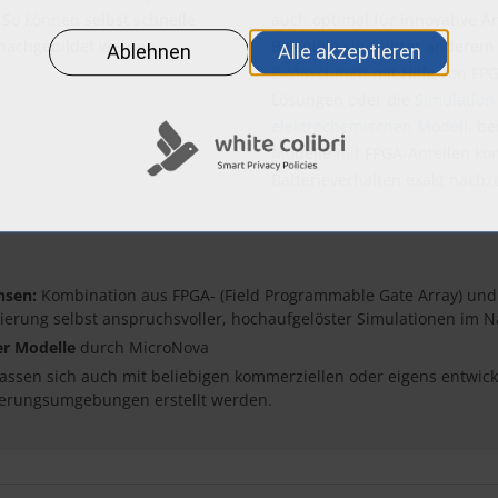
So können selbst schnelle
auch optimal für innovative 
nachgebildet werden.
Beispiele sind unter anderem
E-Maschinen
mit Hilfe von FP
Lösungen oder die
Simulation 
elektrochemischen Modell
, be
Modelle mit FPGA-Anteilen ko
Batterieverhalten exakt nachz
hsen:
Kombination aus FPGA- (Field Programmable Gate Array) und
isierung selbst anspruchsvoller, hochaufgelöster Simulationen im
er Modelle
durch MicroNova
assen sich auch mit beliebigen kommerziellen oder eigens entwick
ierungsumgebungen erstellt werden.