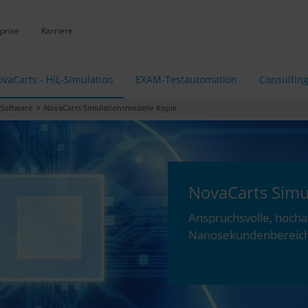
prise
Karriere
vaCarts - HiL-Simulation
EXAM-Testautomation
Consultin
Software
» NovaCarts Simulationsmodelle Kopie
NovaCarts Simu
Anspruchsvolle, hocha
Nanosekundenbereic