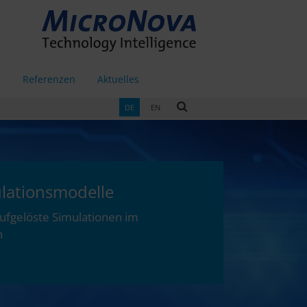
g
Referenzen
Aktuelles
DE
EN
lationsmodelle
ufgelöste Simulationen im
h