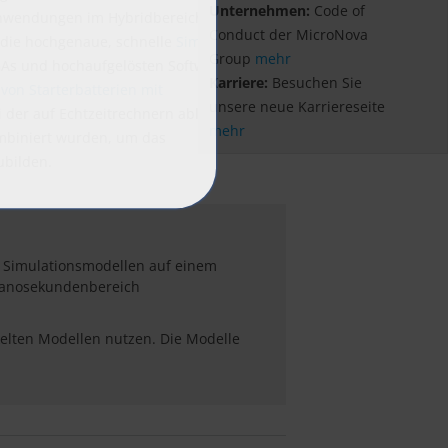
Unternehmen:
Code of
Anwendungen im Hybridbereich eignet.
Conduct der MicroNova
 die hochgenaue, schnelle
Simulation von
Group
mehr
GAs und hochaufgelösten Software-
Karriere:
Besuchen Sie
von Starterbatterien mit
unsere neue Karriereseite
i der auf Echtzeitrechnern ablauffähige
mehr
mbiniert wurden, um das
ubilden.
 Simulationsmodellen auf einem
 Nanosekundenbereich
elten Modellen nutzen. Die Modelle