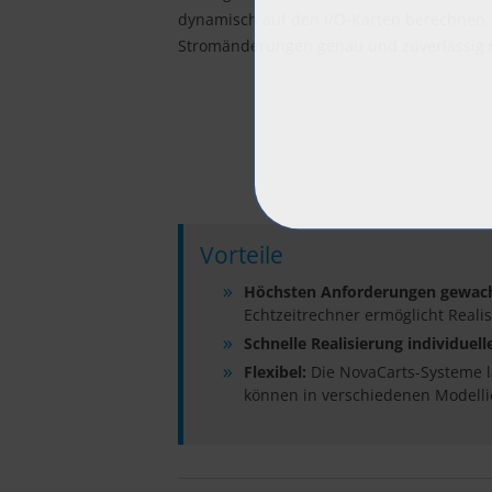
dynamisch auf den I/O-Karten berechnen. 
Stromänderungen genau und zuverlässig 
Vorteile
Höchsten Anforderungen gewac
Echtzeitrechner ermöglicht Real
Schnelle Realisierung individuell
Flexibel:
Die NovaCarts-Systeme l
können in verschiedenen Modell