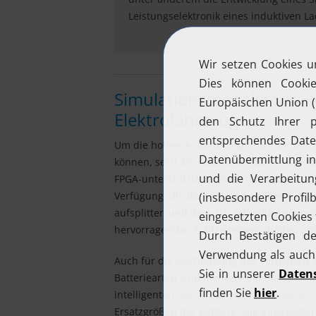
Leistungselektronik eines induktiven L
Simulationsmodelle für H
Elektrofahrzeuge
Um die hohen Anforderungen an die zeitli
können, setzt MicroNova bei der Simulati
FPGA-unterstützte Software-Modelle. Zusä
Verfügung, die den Ablauf zwischen Echtz
aufsplitten und dadurch schnelle Änderu
hervorragenden Echtzeiteigenschaften er
Auch für die Nachbildung des Verhaltens 
Batteriearten sind mehrere Simulationsmod
intelligenten
Batteriekarten von NovaCart
Ersatzgrößen der Batterie, wie Innenwider