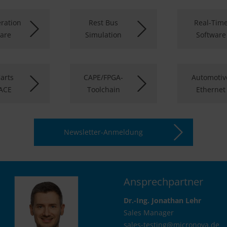
ration
Rest Bus
Real-Tim
are
Simulation
Software
arts
CAPE/FPGA-
Automotiv
ACE
Toolchain
Ethernet
Newsletter-Anmeldung
Ansprechpartner
Dr.-Ing. Jonathan Lehr
Sales Manager
sales-testing@
micronova.de