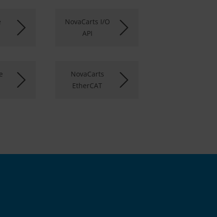
e
NovaCarts I/O
API
e
NovaCarts
EtherCAT