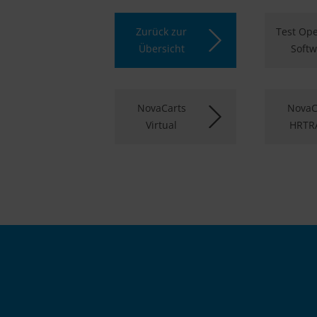
Zurück zur
Test Ope
Übersicht
Softw
NovaCarts
NovaC
Virtual
HRTR