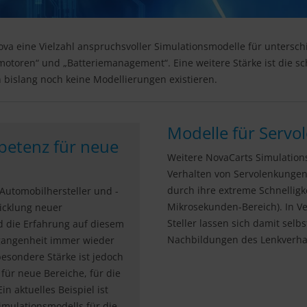
Nova eine Vielzahl anspruchsvoller Simulationsmodelle für unter
omotoren“ und „Batteriemanagement“. Eine weitere Stärke ist die s
bislang noch keine Modellierungen existieren.
Modelle für Serv
etenz für neue
Weitere NovaCarts Simulation
Verhalten von Servolenkungen 
durch ihre extreme Schnelligke
Automobilhersteller und -
Mikrosekunden-Bereich). In 
wicklung neuer
Steller lassen sich damit sel
 die Erfahrung auf diesem
Nachbildungen des Lenkverhal
rgangenheit immer wieder
 besondere Stärke ist jedoch
für neue Bereiche, für die
n aktuelles Beispiel ist
imulationsmodells für die