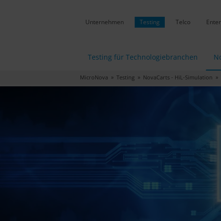
Unternehmen
Testing
Telco
Enter
Testing für Technologiebranchen
No
MicroNova
»
Testing
»
NovaCarts - HiL-Simulation
»