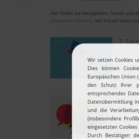
Hier finden Sie Neuigkeiten, Trends und
Enterprise Solutions
. Viel Freude beim Les
7 Tip
Mana
Kunden o
Was b
könne
Die Micro
Kraus im 