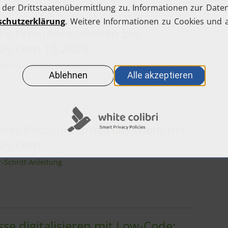
lle Produktneuheiten bei
ay.com 10.2024
 Sie hier von den monday.com News im Oktober
tives Ressourcenmanagement mit
ay.com
r-Schritt-Anleitung
sse digitalisieren mit Low-Code: