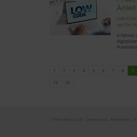
Anlei
Low-Code 
wie Sie U
Erfahren 
digitalisi
Praxisbeis
1
2
3
4
5
6
7
8
9
19
20
© MicroNova 2026
Datenschutz
Rechtliches
I