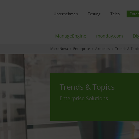
Unternehmen
Testing
Telco
Enter
ManageEngine
monday.com
Dig
MicroNova
»
Enterprise
»
Aktuelles
» Trends & Topi
Trends & Topics
Enterprise Solutions