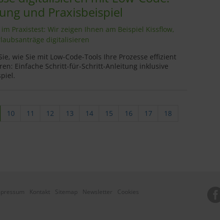
tung und Praxisbeispiel
im Praxistest: Wir zeigen Ihnen am Beispiel Kissflow,
rlaubsanträge digitalisieren
Sie, wie Sie mit Low-Code-Tools Ihre Prozesse effizient
eren: Einfache Schritt-für-Schritt-Anleitung inklusive
piel.
10
11
12
13
14
15
16
17
18
mpressum
Kontakt
Sitemap
Newsletter
Cookies