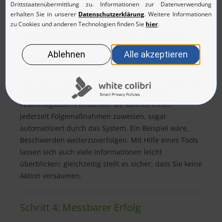
Kundenfeedbackanalyse als Basis für
weitere Aufgaben
Sobald Sie die Erkenntnisse erfasst und analysiert
haben, besteht ein möglicher nächster Schritt darin,
die Ergebnisse mit den Teammitgliedern zu erörtern.
Auch hier ist ein CRM-System von großem Nutzen: Die
Erkenntnisse lassen sich damit von mehreren
Teammitgliedern einsehen. Sie können ihnen
jederzeit Folgemaßnahmen zuweisen, sogar
automatisiert durch das System. Ein Beispiel wäre,
Beschwerden weiterzuverfolgen. Mit Hilfe eines Tools
lassen sich auch viele Informationen leicht
überblicken; gleichzeitig stellt es sicher, dass Sie keine
Aktion versäumen.
Schritt 4: Messbarer Erfolg