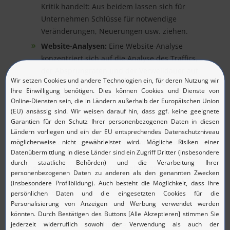
Kritik handelt: Aus beidem lassen sich für
Unternehmen Schlüsse für notwendige
Veränderungen, Neuerungen usw. ziehen.
Website-Analysen:
Eine Website-Analyse
konzentriert sich auf die Analyse des Traffics,
der Absprungraten und der Verweildauer auf
der Seite, um das Verhalten und die Vorlieben
der Kunden zu verstehen.
Je mehr vielfältige Funktionen in einem
entsprechenden CRM-System zur Verfügung stehen,
desto besser lassen sich die Erkenntnisse aus den
Daten erfassen und zusammenfügen. Unternehmen
erhalten damit eine wertvolle Datenbasis, um die
Rückmeldungen ihrer Kunden gewinnbringend zu
analysieren
Schritt 3: Erkenntnisse der