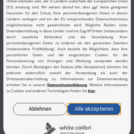
den gesamten Lifecyle – vom initialen Design
und Rollout bis zu laufenden Anpassungen und
Optimierungen. Durch zentrale, konsistente
Verwaltung slice-relevanter Parameter können
Betreiber und Partner Slicing im großen
Maßstab operationalisieren – Komplexität
reduzieren bei gleichzeitig gesicherter
Servicequalität, Compliance und hohem
Automatisierungsgrad.
6G-Prepared:
COM5.Mobile ist auf langfristige
Entwicklung ausgelegt. Die modulare,
standardbasierte Architektur sichert die
Einführung neuer Technologien, Schnittstellen
und Netzkonzepte über die Zeit und bietet eine
solide Basis für den Übergang von 5G-Advanced
zu 6G.
Use-Case Driven:
Automatisierung mit