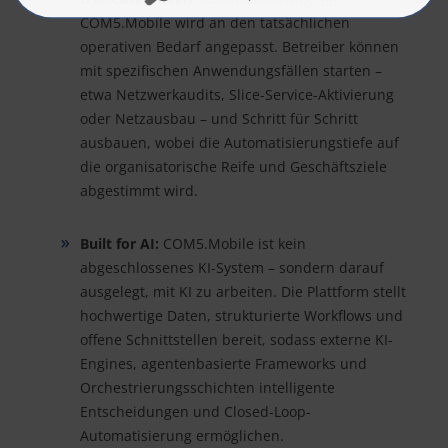
COM5.Mobile wird an den tatsächlichen
operativen Bedarf angepasst. Betreiber können
mit spezifischen Anwendungsfällen starten –
etwa Netzwerkaudits, Slice-Service-Aktivierung
oder Netzausbau – und Schritt für Schritt
ausbauen, wobei die Automatisierungstiefe auf
die organisatorische Reife und Geschäftsziele
abgestimmt wird.
Built for AI:
COM5.Mobile ist kein
abgeschlossenes KI-System – sondern darauf
ausgelegt, mit KI zu arbeiten. Die Plattform stellt
hochwertige Daten, strukturierte Workflows und
offene Schnittstellen bereit, sodass externe KI-
Engines, agentenbasierte Frameworks und
Orchestrierungsschichten intelligente
Entscheidungen und Closed-Loop-
Automatisierung ermöglichen.