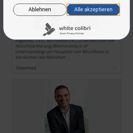
Daniel ES Kim, CEO, Autocrypt (li.) und Orazio
Ragonesi, CEO, MicroNova (re.) unterzeichnen die
Absichtserklärung (Memorandum of
Unterstanding) am Hauptsitz von MicroNova in
Vierkirchen bei München.
Download