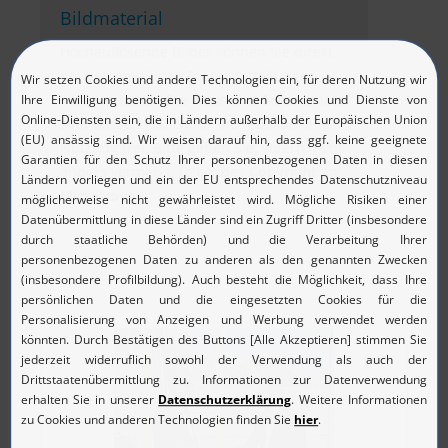
Bildmaterial
Hochauflösende Bilder können Sie direkt
bei den jeweiligen Pressemitteilungen
herunterladen. Die Fotos und Screenshots
sind ausschließlich für die redaktionelle
Nutzung frei. Bitte geben Sie, sofern nicht
anders vermerkt, folgendes
Copyright
an:
MicroNova