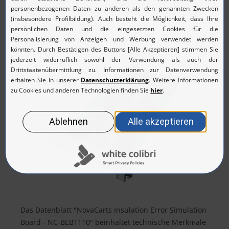
Das Datenblatt "NovaCarts Insulation Error Simulation
Board - NC-BEB1110" beinhaltet technische Merkmale