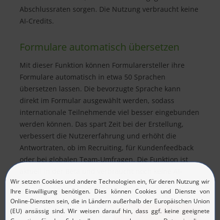
Abschlussraten sorgen. Die Nutzung verbraucht keine
AI-Credits.
Formulare automatisch übersetzen
Mit dieser Funktion können Formularersteller ihre
Formulare automatisch in etwa 50 Sprachen
übersetzen lassen. Die bevorzugte Sprache kann
direkt im Formular ausgewählt werden, sodass
internationale Teilnehmende viel besser eingebunden
werden können. Das spart Zeit bei der Erstellung,
verbessert die Nutzererfahrung und erhöht die
Antwortraten, ob im Recruiting, für Kundenfeedback
oder bei globalen Team-Umfragen. Die Funktion ist
aktuell in der Beta und verbraucht noch keine AI-
Credits.