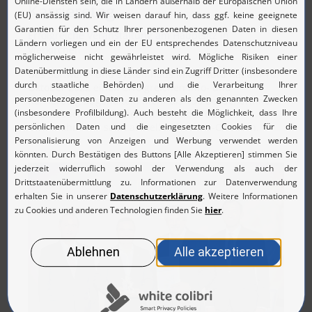
Karrieretag
Erfolgreiche Veranstaltung am Hauptsitz in
Vierkirchen
Das Software- und Systemhaus MicroNova hat am 16.
Oktober 2022 einen erfolgreichen Info- und
Karrieretag abgehalten: Mehr als 130 Besucherinnen
und Besucher informierten sich über das
Unternehmen – samt aktueller Karriere-Chancen.