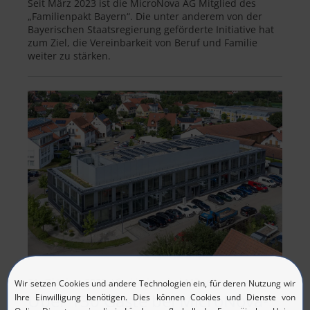
Seit März 2023 ist die MicroNova AG Mitglied des
„Familienpakt Bayern“. Die unter anderem von der
Bayerischen Staatsregierung geförderte Initiative hat
zum Ziel, die Vereinbarkeit von Beruf und Familie
weiter zu stärken.
21. Oktober 2022, Vierkirchen bei München
Über 130 Gäste bei MicroNova-