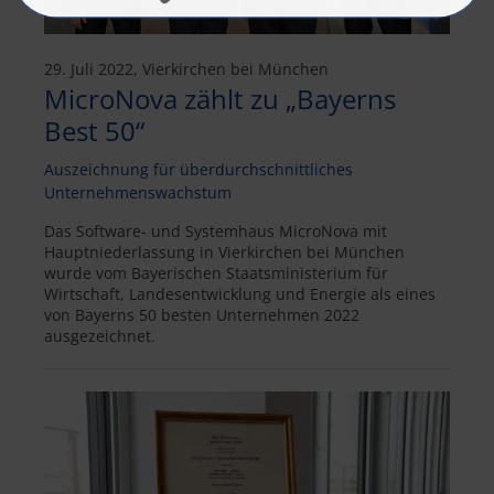
29. Juli 2022, Vierkirchen bei München
MicroNova zählt zu „Bayerns
Best 50“
Auszeichnung für überdurchschnittliches
Unternehmenswachstum
Das Software- und Systemhaus MicroNova mit
Hauptniederlassung in Vierkirchen bei München
wurde vom Bayerischen Staatsministerium für
Wirtschaft, Landesentwicklung und Energie als eines
von Bayerns 50 besten Unternehmen 2022
ausgezeichnet.